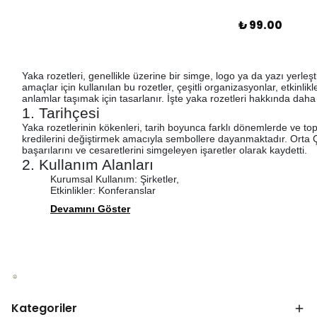
₺ 99.00
Yaka rozetleri, genellikle üzerine bir simge, logo ya da yazı yerleşt
amaçlar için kullanılan bu rozetler, çeşitli organizasyonlar, etkinlik
anlamlar taşımak için tasarlanır. İşte yaka rozetleri hakkında daha f
1.
Tarihçesi
Yaka rozetlerinin kökenleri, tarih boyunca farklı dönemlerde ve to
kredilerini değiştirmek amacıyla sembollere dayanmaktadır. Orta
başarılarını ve cesaretlerini simgeleyen işaretler olarak kaydetti.
2.
Kullanım Alanları
Kurumsal Kullanım:
Şirketler,
Etkinlikler:
Konferanslar
Devamını Göster
Kategoriler