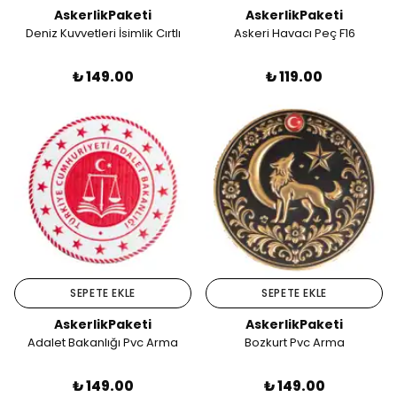
AskerlikPaketi
AskerlikPaketi
Deniz Kuvvetleri İsimlik Cırtlı
Askeri Havacı Peç F16
₺ 149.00
₺ 119.00
SEPETE EKLE
SEPETE EKLE
AskerlikPaketi
AskerlikPaketi
Adalet Bakanlığı Pvc Arma
Bozkurt Pvc Arma
₺ 149.00
₺ 149.00