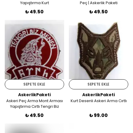
Yapıştırma Kurt
Peç | Askerlik Paketi
₺ 49.50
₺ 49.50
SEPETE EKLE
SEPETE EKLE
AskerlikPaketi
AskerlikPaketi
Askeri Peç Arma Mont Arması
Kurt Desenli Askeri Arma Cırtlı
Yapıştırma Cırtlı Tengri Biz
Menen
₺ 49.50
₺ 99.00