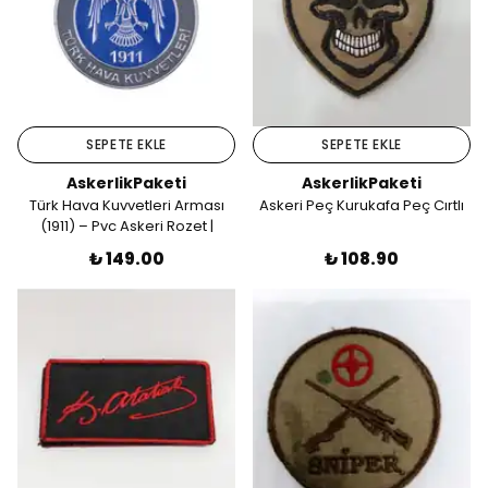
SEPETE EKLE
SEPETE EKLE
AskerlikPaketi
AskerlikPaketi
Türk Hava Kuvvetleri Arması
Askeri Peç Kurukafa Peç Cırtlı
(1911) – Pvc Askeri Rozet |
Askerlik Paketi
₺ 149.00
₺ 108.90