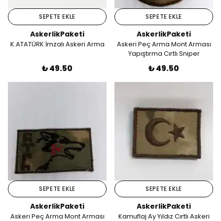
SEPETE EKLE
SEPETE EKLE
AskerlikPaketi
AskerlikPaketi
K.ATATÜRK İmzalı Askeri Arma
Askeri Peç Arma Mont Arması
Yapıştırma Cırtlı Sniper
₺ 49.50
₺ 49.50
SEPETE EKLE
SEPETE EKLE
AskerlikPaketi
AskerlikPaketi
Askeri Peç Arma Mont Arması
Kamuflaj Ay Yıldız Cırtlı Askeri