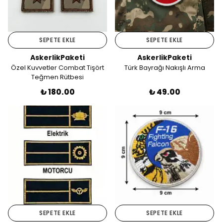
SEPETE EKLE
SEPETE EKLE
AskerlikPaketi
AskerlikPaketi
Özel Kuvvetler Combat Tişört
Türk Bayrağı Nakışlı Arma
Teğmen Rütbesi
₺ 180.00
₺ 49.00
SEPETE EKLE
SEPETE EKLE