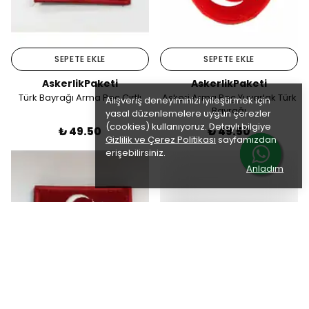
SEPETE EKLE
SEPETE EKLE
AskerlikPaketi
AskerlikPaketi
Türk Bayrağı Arma Peç Cırtlı
Askeri Arma Peç Yuvarlak Türk
Alışveriş deneyiminizi iyileştirmek için
Bayrağı
yasal düzenlemelere uygun çerezler
(cookies) kullanıyoruz. Detaylı bilgiye
₺ 49.50
₺ 49.50
Gizlilik ve Çerez Politikası
sayfamızdan
erişebilirsiniz.
Anladım
SEPETE EKLE
SEPETE EKLE