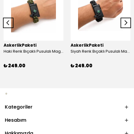
AskerlikPaketi
AskerlikPaketi
Haki Renk Bıçaklı Pusulalı Magnezyum Çubuklu Düdüklü Paracord Bileklik
Siyah Renk Bıçaklı Pusulalı Magnezyum Çubuklu Düdüklü Paracord Bileklik
₺ 249.00
₺ 249.00
Kategoriler
Hesabım
Hakkımızda