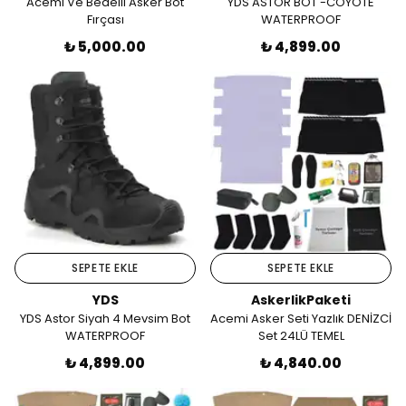
Acemi Ve Bedelli Asker Bot
YDS ASTOR BOT -COYOTE
Fırçası
WATERPROOF
₺ 5,000.00
₺ 4,899.00
SEPETE EKLE
SEPETE EKLE
YDS
AskerlikPaketi
YDS Astor Siyah 4 Mevsim Bot
Acemi Asker Seti Yazlık DENİZCİ
WATERPROOF
Set 24LÜ TEMEL
₺ 4,899.00
₺ 4,840.00