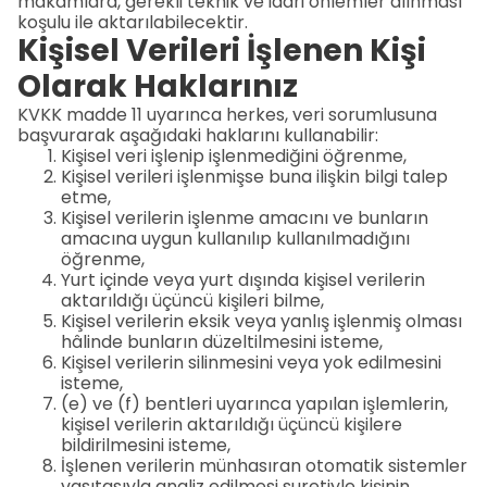
makamlara, gerekli teknik ve idari önlemler alınması
koşulu ile aktarılabilecektir.
Kişisel Verileri İşlenen Kişi
Olarak Haklarınız
KVKK madde 11 uyarınca herkes, veri sorumlusuna
başvurarak aşağıdaki haklarını kullanabilir:
Kişisel veri işlenip işlenmediğini öğrenme,
Kişisel verileri işlenmişse buna ilişkin bilgi talep
etme,
Kişisel verilerin işlenme amacını ve bunların
amacına uygun kullanılıp kullanılmadığını
öğrenme,
Yurt içinde veya yurt dışında kişisel verilerin
aktarıldığı üçüncü kişileri bilme,
Kişisel verilerin eksik veya yanlış işlenmiş olması
hâlinde bunların düzeltilmesini isteme,
Kişisel verilerin silinmesini veya yok edilmesini
isteme,
(e) ve (f) bentleri uyarınca yapılan işlemlerin,
kişisel verilerin aktarıldığı üçüncü kişilere
bildirilmesini isteme,
İşlenen verilerin münhasıran otomatik sistemler
vasıtasıyla analiz edilmesi suretiyle kişinin