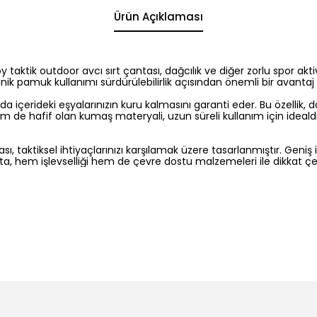
Ürün Açıklaması
 taktik outdoor avcı sırt çantası, dağcılık ve diğer zorlu spor akt
ganik pamuk kullanımı sürdürülebilirlik açısından önemli bir avanta
a içerideki eşyalarınızın kuru kalmasını garanti eder. Bu özellik
em de hafif olan kumaş materyali, uzun süreli kullanım için ideald
sı, taktiksel ihtiyaçlarınızı karşılamak üzere tasarlanmıştır. Geniş 
ta, hem işlevselliği hem de çevre dostu malzemeleri ile dikkat ç