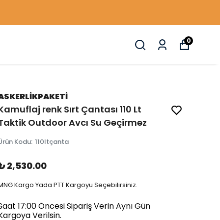
0
ASKERLİKPAKETİ
Kamuflaj renk Sırt Çantası 110 Lt
Taktik Outdoor Avcı Su Geçirmez
Ürün Kodu
:
110ltçanta
₺ 2,530.00
MNG Kargo Yada PTT Kargoyu Seçebilirsiniz.
Saat 17:00 Öncesi Sipariş Verin Aynı Gün
Kargoya Verilsin.