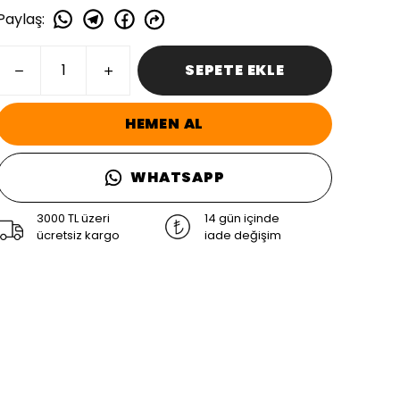
Paylaş
:
SEPETE EKLE
HEMEN AL
WHATSAPP
3000 TL üzeri
14 gün içinde
ücretsiz kargo
iade değişim