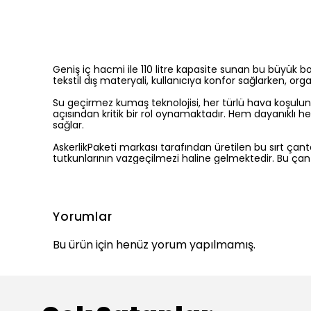
Geniş iç hacmi ile 110 litre kapasite sunan bu büyük boy
tekstil dış materyali, kullanıcıya konfor sağlarken, or
Su geçirmez kumaş teknolojisi, her türlü hava koşulund
açısından kritik bir rol oynamaktadır. Hem dayanıklı h
sağlar.
AskerlikPaketi markası tarafından üretilen bu sırt çanta
tutkunlarının vazgeçilmezi haline gelmektedir. Bu çan
Yorumlar
Bu ürün için henüz yorum yapılmamış.