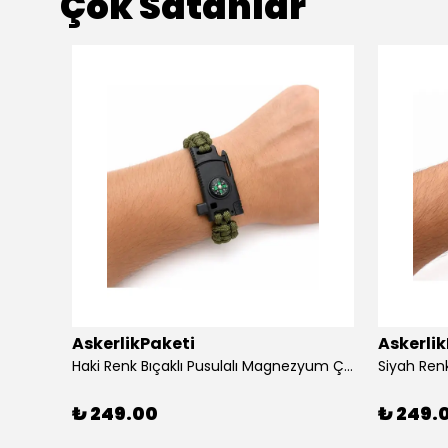
Çok Satanlar
AskerlikPaketi
Askerli
apaklı
Haki Renk Bıçaklı Pusulalı Magnezyum Çubuklu Düdüklü Paracord Bileklik
₺ 249.00
₺ 249.