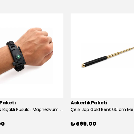
kPaketi
AskerlikPaketi
Siyah Renk Bıçaklı Pusulalı Magnezyum Çubuklu Düdüklü Paracord Bileklik
Çelik Jop Gold Renk 60 cm Me
00
₺ 699.00