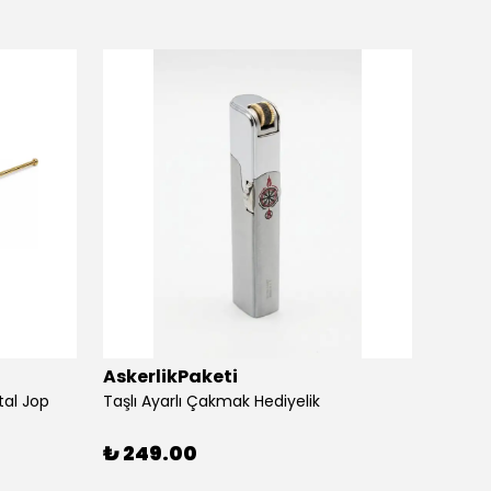
AskerlikPaketi
Asker
tal Jop
Taşlı Ayarlı Çakmak Hediyelik
Silvio
₺ 249.00
₺ 24