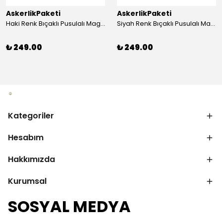
AskerlikPaketi
AskerlikPaketi
Haki Renk Bıçaklı Pusulalı Magnezyum Çubuklu Düdüklü Paracord Bileklik
Siyah Renk Bıçaklı Pusulalı Magnezyum Çubuklu Düdüklü Paracord Bileklik
₺ 249.00
₺ 249.00
Kategoriler
Hesabım
Hakkımızda
Kurumsal
SOSYAL MEDYA