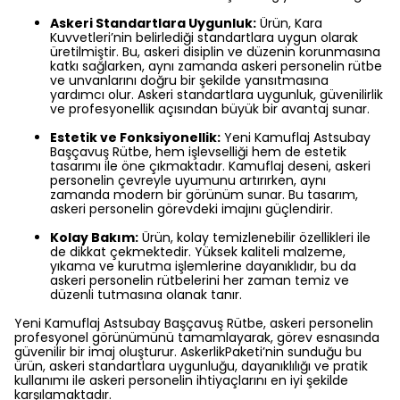
Askeri Standartlara Uygunluk:
Ürün, Kara
Kuvvetleri’nin belirlediği standartlara uygun olarak
üretilmiştir. Bu, askeri disiplin ve düzenin korunmasına
katkı sağlarken, aynı zamanda askeri personelin rütbe
ve unvanlarını doğru bir şekilde yansıtmasına
yardımcı olur. Askeri standartlara uygunluk, güvenilirlik
ve profesyonellik açısından büyük bir avantaj sunar.
Estetik ve Fonksiyonellik:
Yeni Kamuflaj Astsubay
Başçavuş Rütbe, hem işlevselliği hem de estetik
tasarımı ile öne çıkmaktadır. Kamuflaj deseni, askeri
personelin çevreyle uyumunu artırırken, aynı
zamanda modern bir görünüm sunar. Bu tasarım,
askeri personelin görevdeki imajını güçlendirir.
Kolay Bakım:
Ürün, kolay temizlenebilir özellikleri ile
de dikkat çekmektedir. Yüksek kaliteli malzeme,
yıkama ve kurutma işlemlerine dayanıklıdır, bu da
askeri personelin rütbelerini her zaman temiz ve
düzenli tutmasına olanak tanır.
Yeni Kamuflaj Astsubay Başçavuş Rütbe, askeri personelin
profesyonel görünümünü tamamlayarak, görev esnasında
güvenilir bir imaj oluşturur. AskerlikPaketi’nin sunduğu bu
ürün, askeri standartlara uygunluğu, dayanıklılığı ve pratik
kullanımı ile askeri personelin ihtiyaçlarını en iyi şekilde
karşılamaktadır.