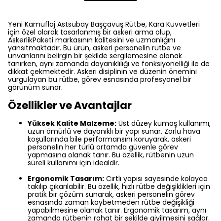
Yeni Kamuflaj Astsubay Başçavuş Rütbe, Kara Kuvvetleri
için özel olarak tasarlanmış bir askeri arma olup,
AskerlikPaketi markasının kalitesini ve uzmanlığını
yansıtmaktadır. Bu ürün, askeri personelin rütbe ve
unvanlarını belirgin bir şekilde sergilemesine olanak
tanırken, aynı zamanda dayanıklılığı ve fonksiyonelliği ile de
dikkat çekmektedir. Askeri disiplinin ve düzenin önemini
vurgulayan bu rütbe, görev esnasında profesyonel bir
görünüm sunar.
Özellikler ve Avantajlar
Yüksek Kalite Malzeme:
Üst düzey kumaş kullanımı,
uzun ömürlü ve dayanıklı bir yapı sunar. Zorlu hava
koşullarında bile performansını koruyarak, askeri
personelin her türlü ortamda güvenle görev
yapmasına olanak tanır. Bu özellik, rütbenin uzun
süreli kullanımı için idealdir.
Ergonomik Tasarım:
Cırtlı yapısı sayesinde kolayca
takılıp çıkarılabilir. Bu özellik, hızlı rütbe değişiklikleri için
pratik bir çözüm sunarak, askeri personelin görev
esnasında zaman kaybetmeden rütbe değişikliği
yapabilmesine olanak tanır. Ergonomik tasarım, aynı
zamanda rütbenin rahat bir şekilde giyilmesini sağlar.