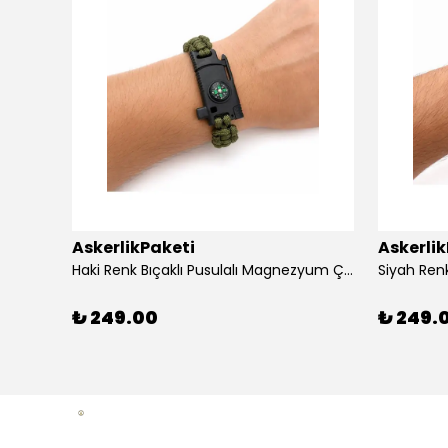
AskerlikPaketi
Askerli
apaklı
Haki Renk Bıçaklı Pusulalı Magnezyum Çubuklu Düdüklü Paracord Bileklik
₺ 249.00
₺ 249.