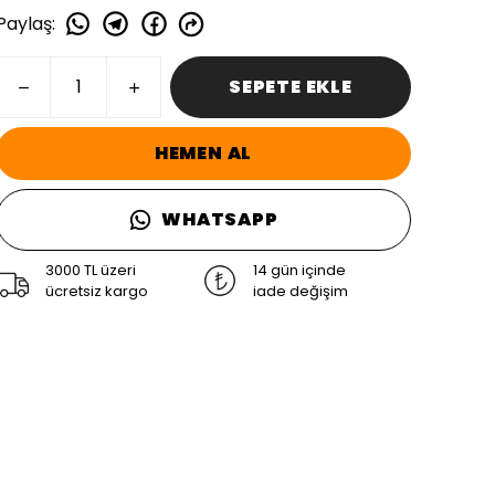
Paylaş
:
SEPETE EKLE
HEMEN AL
WHATSAPP
3000 TL üzeri
14 gün içinde
ücretsiz kargo
iade değişim