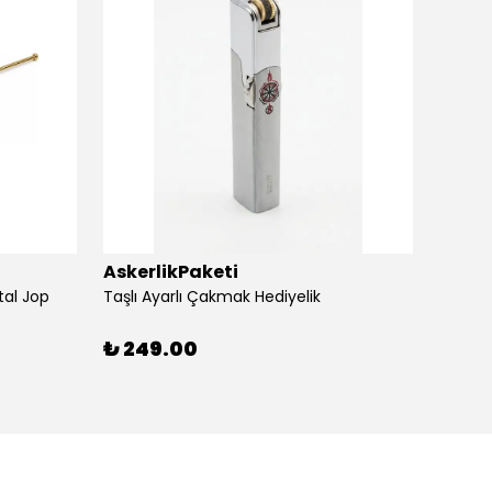
AskerlikPaketi
Asker
tal Jop
Taşlı Ayarlı Çakmak Hediyelik
Silvio
₺ 249.00
₺ 24