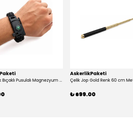
kPaketi
AskerlikPaketi
Siyah Renk Bıçaklı Pusulalı Magnezyum Çubuklu Düdüklü Paracord Bileklik
Çelik Jop Gold Renk 60 cm Me
00
₺ 699.00