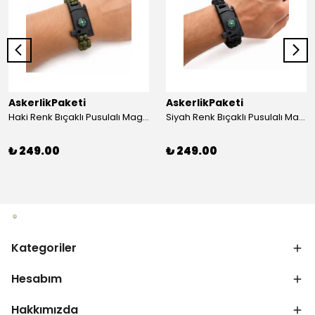
AskerlikPaketi
AskerlikPaketi
Haki Renk Bıçaklı Pusulalı Magnezyum Çubuklu Düdüklü Paracord Bileklik
Siyah Renk Bıçaklı Pusulalı Magnezyum Çubuklu Düdüklü Paracord Bileklik
₺ 249.00
₺ 249.00
Kategoriler
Hesabım
Hakkımızda