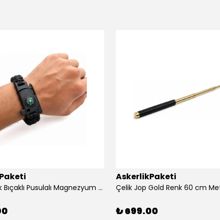
kPaketi
AskerlikPaketi
Siyah Renk Bıçaklı Pusulalı Magnezyum Çubuklu Düdüklü Paracord Bileklik
Çelik Jop Gold Renk 60 cm Me
00
₺ 699.00