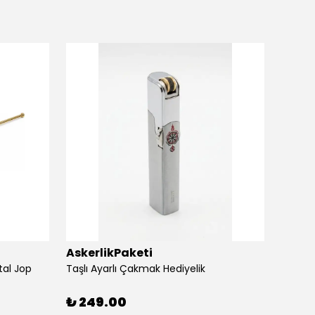
AskerlikPaketi
Asker
tal Jop
Taşlı Ayarlı Çakmak Hediyelik
Silvio
₺ 249.00
₺ 24