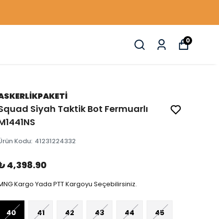
0
ASKERLİKPAKETİ
Squad Siyah Taktik Bot Fermuarlı
M1441NS
Ürün Kodu
:
41231224332
₺ 4,398.90
MNG Kargo Yada PTT Kargoyu Seçebilirsiniz.
40
41
42
43
44
45