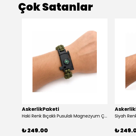
Çok Satanlar
AskerlikPaketi
Askerli
apaklı
Haki Renk Bıçaklı Pusulalı Magnezyum Çubuklu Düdüklü Paracord Bileklik
₺ 249.00
₺ 249.