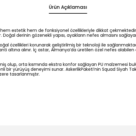
Ürün Açıklaması
t, hem estetik hem de fonksiyonel özellikleriyle dikkat çekmektedir
r. Doğal derinin gözenekli yapısı, ayakların nefes almasını sağla
doğal özellikleri korunarak geliştirilmiş bir teknoloji ile sağlanmak
anti altına alınır. İç astar, Almanya’da üretilen özel nefes alabi
 olup, orta kısmında ekstra konfor sağlayan PU malzemesi bulunm
enli bir yürüyüş deneyimi sunar. AskerlikPaketi’nin Squad Siyah Tak
üzere tasarlanmıştır.