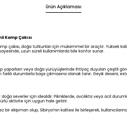
Ürün Açıklaması
nli Kamp Çakısı
amp çakısı, doğa tutkunları için mükemmel bir araçtır. Yüksek kali
 sayesinde, uzun süreli kullanımlarda bile konfor sunar.
p yaparken veya doğa yürüyüşlerinde ihtiyaç duyulan çeşitli görev
arın farklı durumlarla başa çıkmasına olanak tanır. Geyik deseni, este
a severler için idealdir. Pikniklerde, avcılıkta veya acil durumlar
ürlü aktivite için uygun hale getirir.
z bir ekipman olup, Sibirya’nın kalitesi ile birleşerek, kullanıcılar