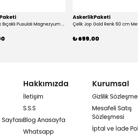
kPaketi
AskerlikPaketi
Siyah Renk Bıçaklı Pusulalı Magnezyum Çubuklu Düdüklü Paracord Bileklik
Çelik Jop Gold Renk 60 cm Me
00
₺ 699.00
Hakkımızda
Kurumsal
İletişim
Gizlilik Sözleşme
S.S.S
Mesafeli Satış
Sözleşmesi
 Sayfası
Blog Anasayfa
İptal ve İade Pol
Whatsapp