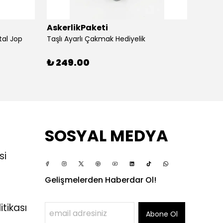
AskerlikPaketi
Asker
tal Jop
Taşlı Ayarlı Çakmak Hediyelik
Silvio
₺ 249.00
₺ 24
SOSYAL MEDYA
si
Gelişmelerden Haberdar Ol!
itikası
Abone Ol