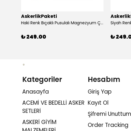
AskerlikPaketi
Askerli
apaklı
Haki Renk Bıçaklı Pusulalı Magnezyum Çubuklu Düdüklü Paracord Bileklik
₺ 249.00
₺ 249.
Kategoriler
Hesabım
Anasayfa
Giriş Yap
ACEMİ VE BEDELLİ ASKER
Kayıt Ol
SETLERİ
Şifremi Unuttum
ASKERİ GİYİM
Order Tracking
MALZEMELERİ