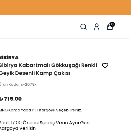
0
SİBİRYA
Sibirya Kabartmalı Gökkuşağı Renkli
Geyik Desenli Kamp Çakısı
Ürün Kodu
:
s-2078x
₺ 715.00
MNG Kargo Yada PTT Kargoyu Seçebilirsiniz.
Saat 17:00 Öncesi Sipariş Verin Aynı Gün
Kargoya Verilsin.