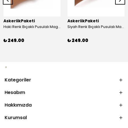
AskerlikPaketi
AskerlikPaketi
Haki Renk Bıçaklı Pusulalı Magnezyum Çubuklu Düdüklü Paracord Bileklik
Siyah Renk Bıçaklı Pusulalı Magnezyum Çubuklu Düdüklü Paracord Bileklik
₺ 249.00
₺ 249.00
Kategoriler
Hesabım
Hakkımızda
Kurumsal