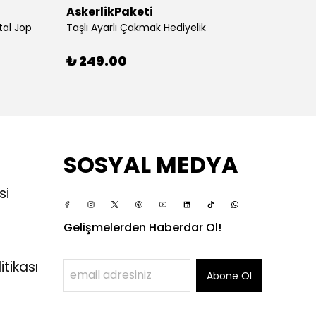
AskerlikPaketi
Asker
tal Jop
Taşlı Ayarlı Çakmak Hediyelik
Silvio
₺ 249.00
₺ 24
SOSYAL MEDYA
si
Gelişmelerden Haberdar Ol!
itikası
Abone Ol