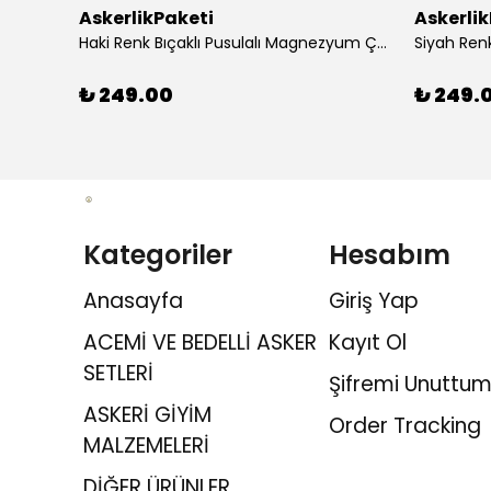
AskerlikPaketi
Askerli
apaklı
Haki Renk Bıçaklı Pusulalı Magnezyum Çubuklu Düdüklü Paracord Bileklik
₺ 249.00
₺ 249.
Kategoriler
Hesabım
Anasayfa
Giriş Yap
ACEMİ VE BEDELLİ ASKER
Kayıt Ol
SETLERİ
Şifremi Unuttum
ASKERİ GİYİM
Order Tracking
MALZEMELERİ
DİĞER ÜRÜNLER