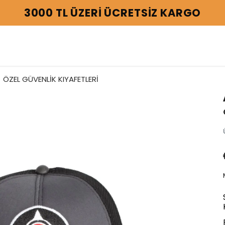
3000 TL ÜZERİ ÜCRETSİZ KARGO
ÖZEL GÜVENLİK KIYAFETLERİ