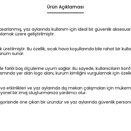
Ürün Açıklaması
tasarlanmış, yaz aylarında kullanım için ideal bir güvenlik aksesuar
ılamak üzere geliştirilmiştir.
ak üretilmiştir. Bu özellik, sıcak hava koşullarında bile rahat bir ku
rünüm sunar.
ile farklı baş ölçülerine uyum sağlar. Bu sayede, kullanıcıların kon
smında yer alan logo alanı, kurum kimliğini vurgulamak için özelleşt
k hava etkinlikleri ve yaz aylarında dış mekan çalışmaları için mü
yonel bir imaj oluşturmanıza yardımcı olur.
gorisinde öne çıkan bir üründür ve yaz aylarında güvenlik person