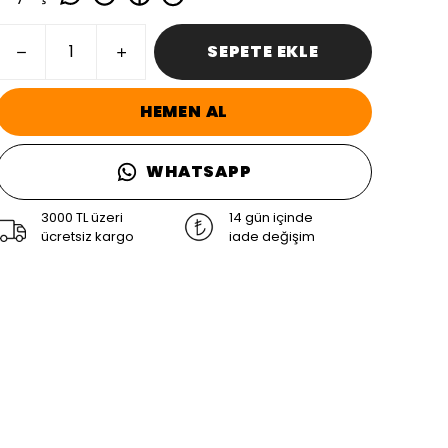
SEPETE EKLE
HEMEN AL
WHATSAPP
3000 TL üzeri
14 gün içinde
ücretsiz kargo
iade değişim