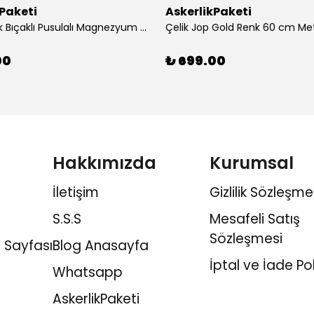
kPaketi
AskerlikPaketi
Siyah Renk Bıçaklı Pusulalı Magnezyum Çubuklu Düdüklü Paracord Bileklik
Çelik Jop Gold Renk 60 cm Me
00
₺ 699.00
Hakkımızda
Kurumsal
İletişim
Gizlilik Sözleşme
S.S.S
Mesafeli Satış
Sözleşmesi
 Sayfası
Blog Anasayfa
İptal ve İade Pol
Whatsapp
AskerlikPaketi