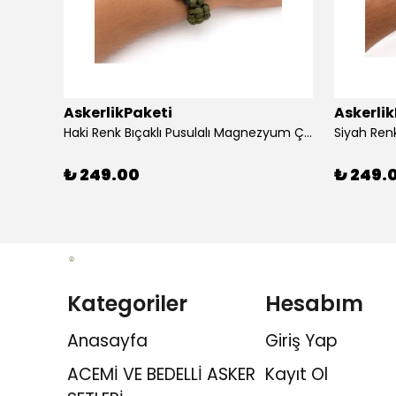
AskerlikPaketi
Askerli
apaklı
Haki Renk Bıçaklı Pusulalı Magnezyum Çubuklu Düdüklü Paracord Bileklik
₺ 249.00
₺ 249.
Kategoriler
Hesabım
Anasayfa
Giriş Yap
ACEMİ VE BEDELLİ ASKER
Kayıt Ol