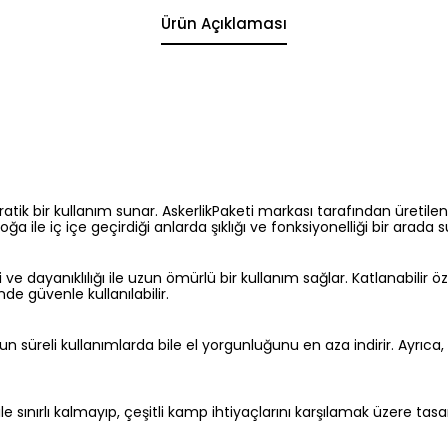
Ürün Açıklaması
atik bir kullanım sunar. AskerlikPaketi markası tarafından üretilen
ğa ile iç içe geçirdiği anlarda şıklığı ve fonksiyonelliği bir arada s
iği ve dayanıklılığı ile uzun ömürlü bir kullanım sağlar. Katlanabili
nde güvenle kullanılabilir.
un süreli kullanımlarda bile el yorgunluğunu en aza indirir. Ayrıc
 sınırlı kalmayıp, çeşitli kamp ihtiyaçlarını karşılamak üzere tasarl