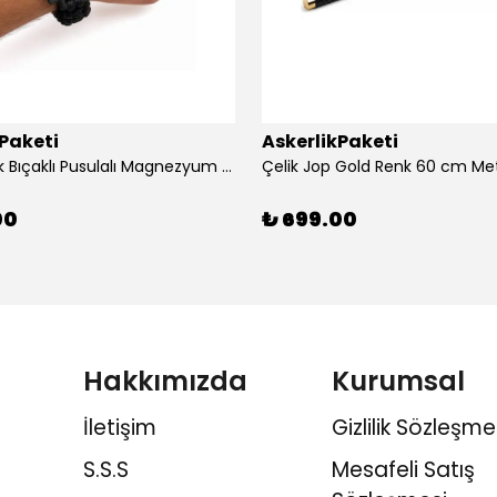
kPaketi
AskerlikPaketi
Siyah Renk Bıçaklı Pusulalı Magnezyum Çubuklu Düdüklü Paracord Bileklik
Çelik Jop Gold Renk 60 cm Me
00
₺ 699.00
Hakkımızda
Kurumsal
İletişim
Gizlilik Sözleşme
S.S.S
Mesafeli Satış