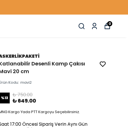
0
ASKERLİKPAKETİ
Katlanabilir Desenli Kamp Çakısı
Mavi 20 cm
Ürün Kodu
:
mavi2
₺ 750.00
%
13
₺ 649.00
MNG Kargo Yada PTT Kargoyu Seçebilirsiniz.
Saat 17:00 Öncesi Sipariş Verin Aynı Gün