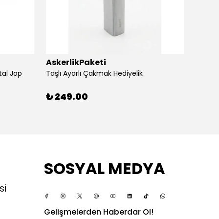
AskerlikPaketi
Asker
tal Jop
Taşlı Ayarlı Çakmak Hediyelik
Silvio
₺ 249.00
₺ 24
SOSYAL MEDYA
si
Gelişmelerden Haberdar Ol!