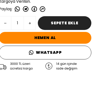
Kargoya Verilsin.
Paylaş
:
SEPETE EKLE
HEMEN AL
WHATSAPP
3000 TL üzeri
14 gün içinde
ücretsiz kargo
iade değişim