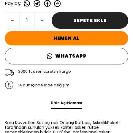
Paylaş
:
SEPETE EKLE
HEMEN AL
WHATSAPP
3000 TL üzeri ücretsiz kargo
14 gün içinde iade değişim
Ürün Açıklaması
Kara Kuvvetleri Sözleşmeli Onbaşı Rütbesi, AskerlikPaketi
tarafından sunulan yüksek kaliteli askeri rütbe
seçeneklerinden biridir. Bu rütbe, profesyonel askeri