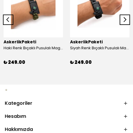
AskerlikPaketi
AskerlikPaketi
Haki Renk Bıçaklı Pusulalı Magnezyum Çubuklu Düdüklü Paracord Bileklik
Siyah Renk Bıçaklı Pusulalı Magnezyum Çubuklu Düdüklü Paracord Bileklik
₺ 249.00
₺ 249.00
Kategoriler
Hesabım
Hakkımızda