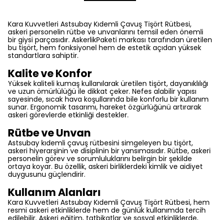
Kara Kuvvetleri Astsubay Kıdemli Çavuş Tişört Rütbesi,
askeri personelin rütbe ve unvanlarını temsil eden önemli
bir giysi parçasıdır. AskerlikPaketi markası tarafından üretilen
bu tişört, hem fonksiyonel hem de estetik açıdan yüksek
standartlara sahiptir.
Kalite ve Konfor
Yüksek kaliteli kumaş kullanılarak üretilen tişört, dayanıklılığı
ve uzun ömürlülüğü ile dikkat çeker. Nefes alabilir yapısı
sayesinde, sıcak hava koşullarında bile konforlu bir kullanım
sunar. Ergonomik tasarımı, hareket özgürlüğünü artırarak
askeri görevlerde etkinliği destekler.
Rütbe ve Unvan
Astsubay kıdemli çavuş rütbesini simgeleyen bu tişört,
askeri hiyerarşinin ve disiplinin bir yansımasıdır. Rütbe, askeri
personelin görev ve sorumluluklarını belirgin bir şekilde
ortaya koyar. Bu özellik, askeri birliklerdeki kimlik ve aidiyet
duygusunu güçlendirir.
Kullanım Alanları
Kara Kuvvetleri Astsubay Kıdemli Çavuş Tişört Rütbesi, hem
resmi askeri etkinliklerde hem de günlük kullanımda tercih
edilebilir. Askeri eğitim, tatbikatlar ve sosyal etkinliklerde,