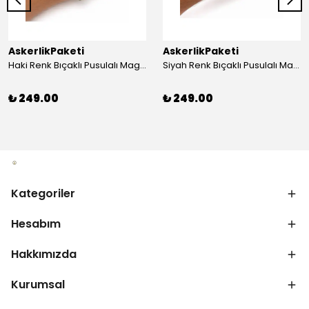
AskerlikPaketi
AskerlikPaketi
Haki Renk Bıçaklı Pusulalı Magnezyum Çubuklu Düdüklü Paracord Bileklik
Siyah Renk Bıçaklı Pusulalı Magnezyum Çubuklu Düdüklü Paracord Bileklik
₺ 249.00
₺ 249.00
Kategoriler
Hesabım
Hakkımızda
Kurumsal