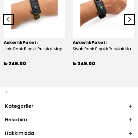
AskerlikPaketi
AskerlikPaketi
Haki Renk Bıçaklı Pusulalı Magnezyum Çubuklu Düdüklü Paracord Bileklik
Siyah Renk Bıçaklı Pusulalı Magnezyum Çubuklu Düdüklü Paracord Bileklik
₺ 249.00
₺ 249.00
Kategoriler
Hesabım
Hakkımızda