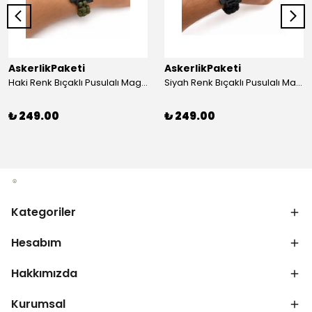
AskerlikPaketi
AskerlikPaketi
Haki Renk Bıçaklı Pusulalı Magnezyum Çubuklu Düdüklü Paracord Bileklik
Siyah Renk Bıçaklı Pusulalı Magnezyum Çubuklu Düdüklü Paracord Bileklik
₺ 249.00
₺ 249.00
Kategoriler
Hesabım
Hakkımızda
Kurumsal