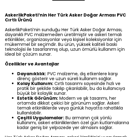
AskerlikPaketi’nin Her Türk Asker Doğar Arması PVC
Cırtlı Ürünü
AskerlikPaketi’nin sunduğu Her Türk Asker Doğar Arması,
dayanıklı PVC malzemeden üretilmiştir ve askeri temalı
etkinlikler, organizasyonlar veya kişisel koleksiyonlar için
mükemmel bir seçimdir. Bu ürün, yüksek kaliteli baskı
teknolojisi ile tasarlanmış olup, uzun ömürlü kullanım için
ideal bir çözüm sunar.
Özellikler ve Avantajlar
Dayanıklılık:
PVC malzeme, dış etkenlere karşı
direnç gösterir ve uzun süreli kullanım sağlar.
Kolay Kullanım:
Cırtlı tasarımı sayesinde hızlı ve
pratik bir şekilde takılıp çıkarılabilir, bu da kullanıcıya
büyük bir kolaylık sunar.
Estetik Görünüm:
Modern ve şık tasarımı, her
ortamda dikkat çekici bir görünüm sağlar. Askeri
temalı etkinliklerde veya günlük hayatta rahatlıkla
kullanılabilir.
Çeşitli Uygulamalar:
Bu armanın çok yönlü
kullanımı, askeri etkinliklerden özel gün kutlamalarına
kadar geniş bir yelpazede yer almasını sağlar.