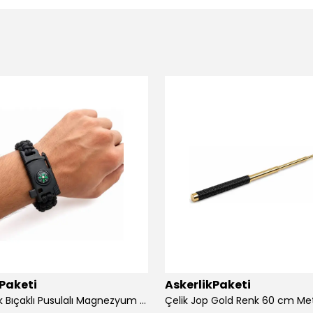
kPaketi
AskerlikPaketi
Siyah Renk Bıçaklı Pusulalı Magnezyum Çubuklu Düdüklü Paracord Bileklik
Çelik Jop Gold Renk 60 cm Me