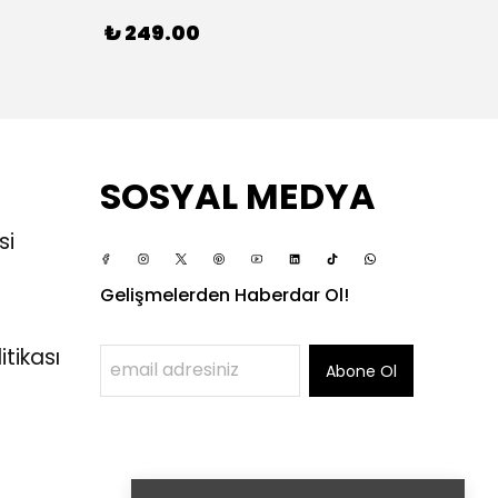
₺ 249.00
₺ 24
SOSYAL MEDYA
si
Gelişmelerden Haberdar Ol!
itikası
Abone Ol