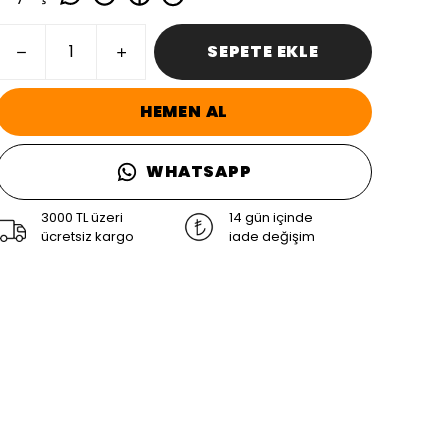
SEPETE EKLE
HEMEN AL
WHATSAPP
3000 TL üzeri
14 gün içinde
ücretsiz kargo
iade değişim