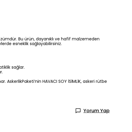
r çözümdür. Bu ürün, dayanıklı ve hafif malzemeden
vlerde esneklik sağlayabilirsiniz.
tiklik sağlar.
r.
nar. AskerlikPaketi’nin HAVACI SOY İSİMLİK, askeri rütbe
Yorum Yap