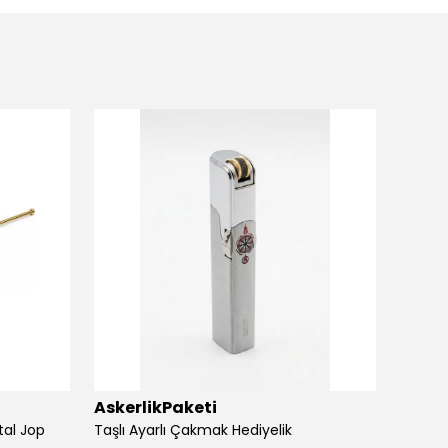
AskerlikPaketi
Asker
tal Jop
Taşlı Ayarlı Çakmak Hediyelik
Silvio