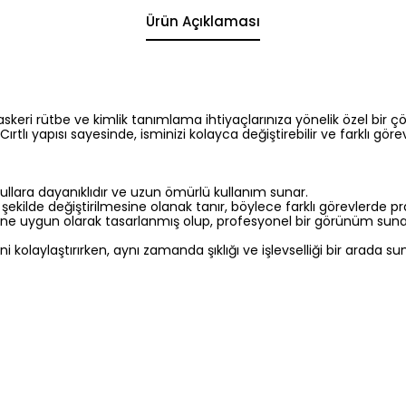
Ürün Açıklaması
 askeri rütbe ve kimlik tanımlama ihtiyaçlarınıza yönelik özel bi
Cırtlı yapısı sayesinde, isminizi kolayca değiştirebilir ve farklı göre
ullara dayanıklıdır ve uzun ömürlü kullanım sunar.
ir şekilde değiştirilmesine olanak tanır, böylece farklı görevlerde pra
ine uygun olarak tasarlanmış olup, profesyonel bir görünüm suna
i kolaylaştırırken, aynı zamanda şıklığı ve işlevselliği bir arada su