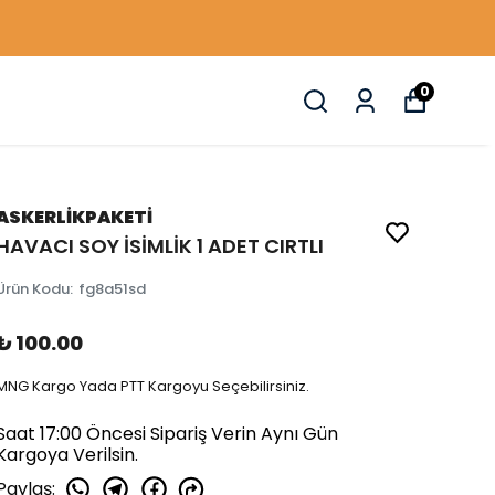
0
ASKERLİKPAKETİ
HAVACI SOY İSİMLİK 1 ADET CIRTLI
Ürün Kodu
:
fg8a51sd
₺ 100.00
MNG Kargo Yada PTT Kargoyu Seçebilirsiniz.
Saat 17:00 Öncesi Sipariş Verin Aynı Gün
Kargoya Verilsin.
Paylaş
: