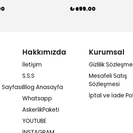
00
₺ 699.00
Hakkımızda
Kurumsal
İletişim
Gizlilik Sözleşme
S.S.S
Mesafeli Satış
Sözleşmesi
 Sayfası
Blog Anasayfa
İptal ve İade Pol
Whatsapp
AskerlikPaketi
YOUTUBE
İNSTAGRAM