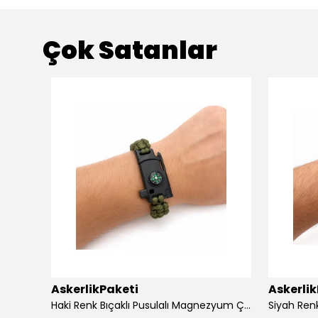
Çok Satanlar
AskerlikPaketi
Askerli
apaklı
Haki Renk Bıçaklı Pusulalı Magnezyum Çubuklu Düdüklü Paracord Bileklik