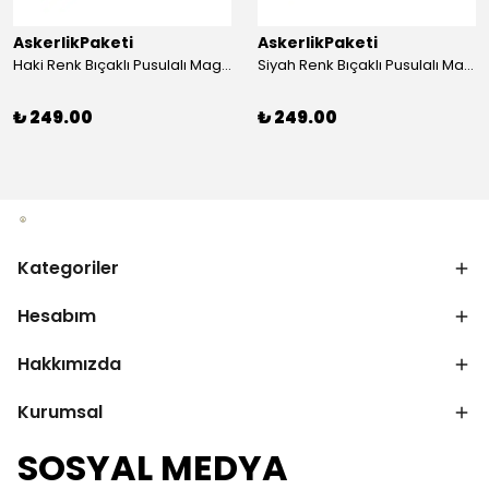
AskerlikPaketi
AskerlikPaketi
Haki Renk Bıçaklı Pusulalı Magnezyum Çubuklu Düdüklü Paracord Bileklik
Siyah Renk Bıçaklı Pusulalı Magnezyum Çubuklu Düdüklü Paracord Bileklik
₺ 249.00
₺ 249.00
Kategoriler
Hesabım
Hakkımızda
Kurumsal
SOSYAL MEDYA