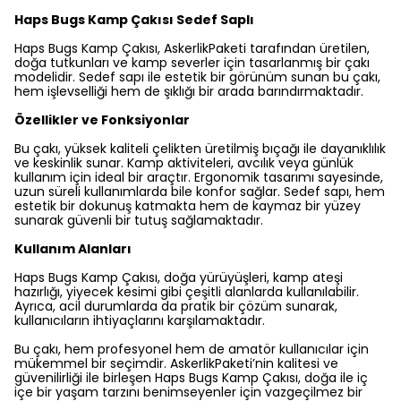
Haps Bugs Kamp Çakısı Sedef Saplı
Haps Bugs Kamp Çakısı, AskerlikPaketi tarafından üretilen,
doğa tutkunları ve kamp severler için tasarlanmış bir çakı
modelidir. Sedef sapı ile estetik bir görünüm sunan bu çakı,
hem işlevselliği hem de şıklığı bir arada barındırmaktadır.
Özellikler ve Fonksiyonlar
Bu çakı, yüksek kaliteli çelikten üretilmiş bıçağı ile dayanıklılık
ve keskinlik sunar. Kamp aktiviteleri, avcılık veya günlük
kullanım için ideal bir araçtır. Ergonomik tasarımı sayesinde,
uzun süreli kullanımlarda bile konfor sağlar. Sedef sapı, hem
estetik bir dokunuş katmakta hem de kaymaz bir yüzey
sunarak güvenli bir tutuş sağlamaktadır.
Kullanım Alanları
Haps Bugs Kamp Çakısı, doğa yürüyüşleri, kamp ateşi
hazırlığı, yiyecek kesimi gibi çeşitli alanlarda kullanılabilir.
Ayrıca, acil durumlarda da pratik bir çözüm sunarak,
kullanıcıların ihtiyaçlarını karşılamaktadır.
Bu çakı, hem profesyonel hem de amatör kullanıcılar için
mükemmel bir seçimdir. AskerlikPaketi’nin kalitesi ve
güvenilirliği ile birleşen Haps Bugs Kamp Çakısı, doğa ile iç
içe bir yaşam tarzını benimseyenler için vazgeçilmez bir