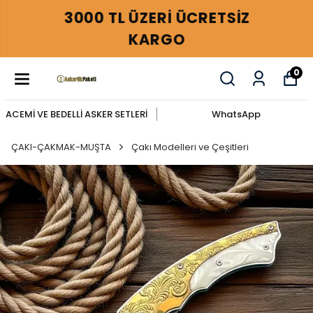
3000 TL ÜZERİ ÜCRETSİZ
KARGO
0
ACEMİ VE BEDELLİ ASKER SETLERİ
WhatsApp
ÇAKI-ÇAKMAK-MUŞTA
Çakı Modelleri ve Çeşitleri