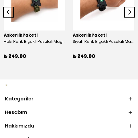
AskerlikPaketi
AskerlikPaketi
Haki Renk Bıçaklı Pusulalı Magnezyum Çubuklu Düdüklü Paracord Bileklik
Siyah Renk Bıçaklı Pusulalı Magnezyum Çubuklu Düdüklü Paracord Bileklik
₺ 249.00
₺ 249.00
Kategoriler
Hesabım
Hakkımızda