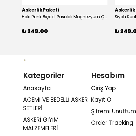
AskerlikPaketi
Askerli
apaklı
Haki Renk Bıçaklı Pusulalı Magnezyum Çubuklu Düdüklü Paracord Bileklik
₺ 249.00
₺ 249.
Kategoriler
Hesabım
Anasayfa
Giriş Yap
ACEMİ VE BEDELLİ ASKER
Kayıt Ol
SETLERİ
Şifremi Unuttum
ASKERİ GİYİM
Order Tracking
MALZEMELERİ