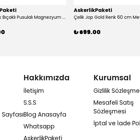
kPaketi
AskerlikPaketi
Siyah Renk Bıçaklı Pusulalı Magnezyum Çubuklu Düdüklü Paracord Bileklik
Çelik Jop Gold Renk 60 cm Me
00
₺ 699.00
Hakkımızda
Kurumsal
İletişim
Gizlilik Sözleşme
S.S.S
Mesafeli Satış
Sözleşmesi
 Sayfası
Blog Anasayfa
İptal ve İade Pol
Whatsapp
AskerlikPaketi