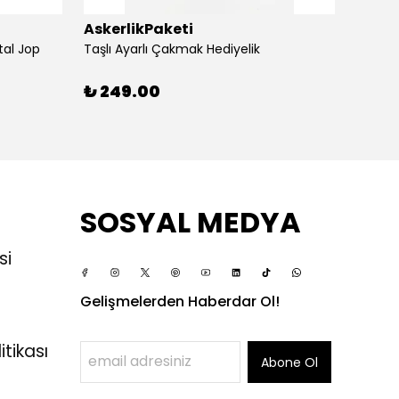
AskerlikPaketi
Asker
tal Jop
Taşlı Ayarlı Çakmak Hediyelik
Silvio
₺ 249.00
₺ 24
SOSYAL MEDYA
si
Gelişmelerden Haberdar Ol!
itikası
Abone Ol