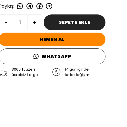
Paylaş
:
SEPETE EKLE
HEMEN AL
WHATSAPP
3000 TL üzeri
14 gün içinde
ücretsiz kargo
iade değişim