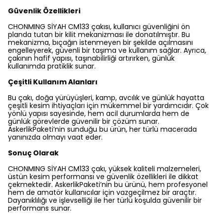
Güvenlik Özellikleri
CHONMING SİYAH CM133 çakısı, kullanıcı güvenliğini ön
planda tutan bir kilit mekanizması ile donatılmıştır. Bu
mekanizma, bıçağın istenmeyen bir şekilde açılmasını
engelleyerek, güvenli bir taşıma ve kullanım sağlar. Ayrıca,
çakının hafif yapısı, taşınabilirliği artırırken, günlük
kullanımda pratiklik sunar.
Çeşitli Kullanım Alanları
Bu çakı, doğa yürüyüşleri, kamp, avcılık ve günlük hayatta
çeşitli kesim ihtiyaçları için mükemmel bir yardımcıdır. Çok
yönlü yapısı sayesinde, hem acil durumlarda hem de
günlük görevlerde güvenilir bir çözüm sunar.
AskerlikPaketi’nin sunduğu bu ürün, her türlü macerada
yanınızda olmayı vaat eder.
Sonuç Olarak
CHONMING SİYAH CM133 çakı, yüksek kaliteli malzemeleri,
üstün kesim performansı ve güvenlik özellikleri ile dikkat
çekmektedir. AskerlikPaketi’nin bu ürünü, hem profesyonel
hem de amatör kullanıcılar için vazgeçilmez bir araçtır.
Dayanıklılığı ve işlevselliği ile her türlü koşulda güvenilir bir
performans sunar.