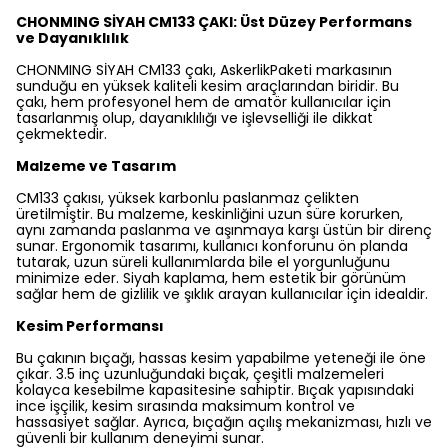
CHONMING SİYAH CM133 ÇAKI: Üst Düzey Performans
ve Dayanıklılık
CHONMING SİYAH CM133 çakı, AskerlikPaketi markasının
sunduğu en yüksek kaliteli kesim araçlarından biridir. Bu
çakı, hem profesyonel hem de amatör kullanıcılar için
tasarlanmış olup, dayanıklılığı ve işlevselliği ile dikkat
çekmektedir.
Malzeme ve Tasarım
CM133 çakısı, yüksek karbonlu paslanmaz çelikten
üretilmiştir. Bu malzeme, keskinliğini uzun süre korurken,
aynı zamanda paslanma ve aşınmaya karşı üstün bir direnç
sunar. Ergonomik tasarımı, kullanıcı konforunu ön planda
tutarak, uzun süreli kullanımlarda bile el yorgunluğunu
minimize eder. Siyah kaplama, hem estetik bir görünüm
sağlar hem de gizlilik ve şıklık arayan kullanıcılar için idealdir.
Kesim Performansı
Bu çakının bıçağı, hassas kesim yapabilme yeteneği ile öne
çıkar. 3.5 inç uzunluğundaki bıçak, çeşitli malzemeleri
kolayca kesebilme kapasitesine sahiptir. Bıçak yapısındaki
ince işçilik, kesim sırasında maksimum kontrol ve
hassasiyet sağlar. Ayrıca, bıçağın açılış mekanizması, hızlı ve
güvenli bir kullanım deneyimi sunar.