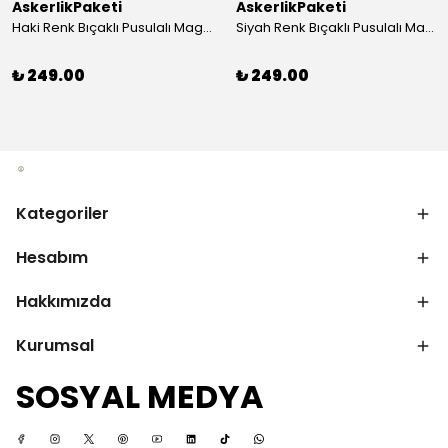
AskerlikPaketi
AskerlikPaketi
Haki Renk Bıçaklı Pusulalı Magnezyum Çubuklu Düdüklü Paracord Bileklik
Siyah Renk Bıçaklı Pusulalı Magnezyum Çubuklu Düdüklü Paracord Bileklik
₺ 249.00
₺ 249.00
Kategoriler
Hesabım
Hakkımızda
Kurumsal
SOSYAL MEDYA