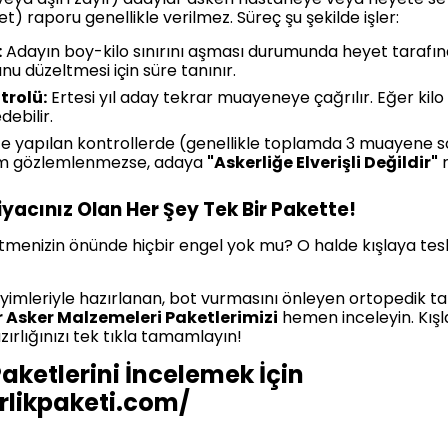
yet) raporu genellikle verilmez. Süreç şu şekilde işler:
:
Adayın boy-kilo sınırını aşması durumunda heyet tarafı
unu düzeltmesi için süre tanınır.
trolü:
Ertesi yıl aday tekrar muayeneye çağrılır. Eğer kilo
ebilir.
te yapılan kontrollerde (genellikle toplamda 3 muayene
işim gözlemlenmezse, adaya
"Askerliğe Elverişli Değildir"
r
yacınız Olan Her Şey Tek Bir Pakette!
e gitmenizin önünde hiçbir engel yok mu? O halde kışlaya
imleriyle hazırlanan, bot vurmasını önleyen ortopedik tab
r Asker Malzemeleri Paketlerimizi
hemen inceleyin. Kış
zırlığınızı tek tıkla tamamlayın!
aketlerini İncelemek İçin
erlikpaketi.com/