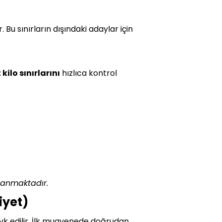
 Bu sınırların dışındaki adaylar için
 kilo sınırlarını
hızlıca kontrol
lanmaktadır.
iyet)
sevk edilir. İlk muayenede doğrudan