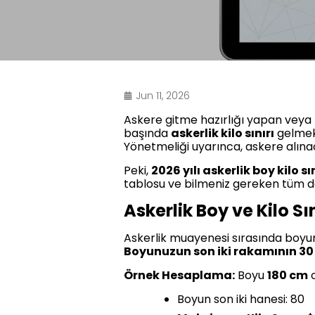
Jun 11, 2026
Askere gitme hazırlığı yapan veya 
başında
askerlik kilo sınırı
gelmekt
Yönetmeliği uyarınca, askere alınac
Peki,
2026 yılı askerlik boy kilo sı
tablosu ve bilmeniz gereken tüm d
Askerlik Boy ve Kilo Sı
Askerlik muayenesi sırasında boyun
Boyunuzun son iki rakamının 30 kilo 
Örnek Hesaplama:
Boyu
180 cm
o
Boyun son iki hanesi: 80