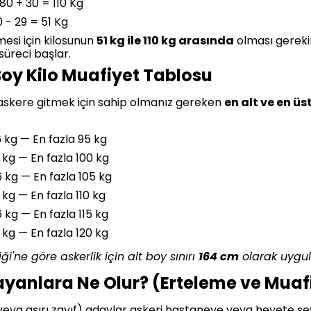
80 + 30 = 110 Kg
 - 29 = 51 Kg
esi için kilosunun
51 kg ile 110 kg arasında
olması gerekir.
üreci başlar.
Boy Kilo Muafiyet Tablosu
askere gitmek için sahip olmanız gereken
en alt ve en üst
 kg — En fazla 95 kg
 kg — En fazla 100 kg
 kg — En fazla 105 kg
 kg — En fazla 110 kg
 kg — En fazla 115 kg
 kg — En fazla 120 kg
i'ne göre askerlik için alt boy sınırı
164 cm
olarak uygu
ayanlara Ne Olur? (Erteleme ve Muaf
olu veya aşırı zayıf) adaylar askeri hastaneye veya heyete 