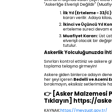
"Askerliğe Elverişli Değildir" (Muafi
İlk Yıl (Erteleme - 33/C)
kararı verilir. Adaya kilos
İkinci ve Üçüncü Yıl Kon
erteleme süreci devam ed
Muafiyet Kararı:
Üst üs
elverişli olacak bir değ
tutulur.
Askerlik Yolculuğunuzda İhti
Sınırları kontrol ettiniz ve asker
toplama telaşına girmeyin!
Askere giden binlerce adayın deney
her şeyi içeren
Bedelli ve Acemi E
bırakmayın, eksiksiz setlerimizle ha
👉 [Asker Malzemesi P
Tıklayın] https://ask
KAYNAK:
https://mevzuat.gov.tr/