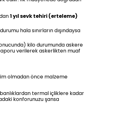
ndan
1 yıl sevk tehiri (erteleme)
 durumu hala sınırların dışındaysa
 sonucunda) kilo durumunda askere
aporu verilerek askerlikten muaf
 teslim olmadan önce malzeme
anlıklardan termal içliklere kadar
ladaki konforunuzu şansa