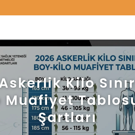
3000 TL ÜZERİ ÜCRETSİZ KARGO
Askerlik Kilo Sınır
o Muafiyet Tablos
Şartları