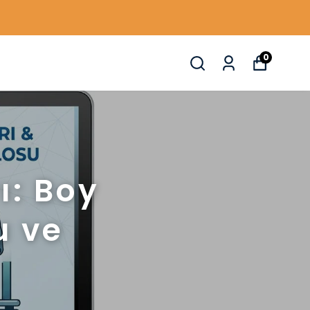
0
ı: Boy
u ve