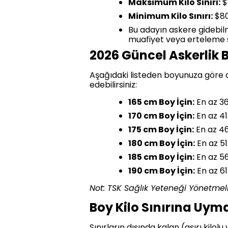
Maksimum Kilo Sınırı:
$
Minimum Kilo Sınırı:
$80
Bu adayın askere gidebilm
muafiyet veya erteleme s
2026 Güncel Askerlik 
Aşağıdaki listeden boyunuza göre 
edebilirsiniz:
165 cm Boy İçin:
En az 36
170 cm Boy İçin:
En az 41
175 cm Boy İçin:
En az 46
180 cm Boy İçin:
En az 51
185 cm Boy İçin:
En az 56
190 cm Boy İçin:
En az 61
Not: TSK Sağlık Yeteneği Yönetmeliğ
Boy Kilo Sınırına Uym
Sınırların dışında kalan (aşırı kil