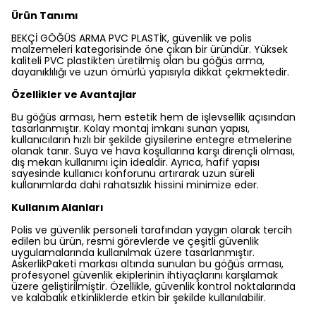
Ürün Tanımı
BEKÇİ GÖĞÜS ARMA PVC PLASTİK, güvenlik ve polis
malzemeleri kategorisinde öne çıkan bir üründür. Yüksek
kaliteli PVC plastikten üretilmiş olan bu göğüs arma,
dayanıklılığı ve uzun ömürlü yapısıyla dikkat çekmektedir.
Özellikler ve Avantajlar
Bu göğüs arması, hem estetik hem de işlevsellik açısından
tasarlanmıştır. Kolay montaj imkanı sunan yapısı,
kullanıcıların hızlı bir şekilde giysilerine entegre etmelerine
olanak tanır. Suya ve hava koşullarına karşı dirençli olması,
dış mekan kullanımı için idealdir. Ayrıca, hafif yapısı
sayesinde kullanıcı konforunu artırarak uzun süreli
kullanımlarda dahi rahatsızlık hissini minimize eder.
Kullanım Alanları
Polis ve güvenlik personeli tarafından yaygın olarak tercih
edilen bu ürün, resmi görevlerde ve çeşitli güvenlik
uygulamalarında kullanılmak üzere tasarlanmıştır.
AskerlikPaketi markası altında sunulan bu göğüs arması,
profesyonel güvenlik ekiplerinin ihtiyaçlarını karşılamak
üzere geliştirilmiştir. Özellikle, güvenlik kontrol noktalarında
ve kalabalık etkinliklerde etkin bir şekilde kullanılabilir.