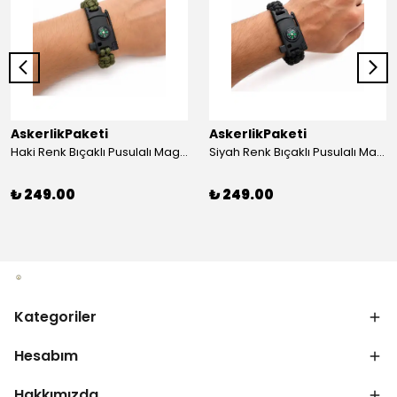
AskerlikPaketi
AskerlikPaketi
Haki Renk Bıçaklı Pusulalı Magnezyum Çubuklu Düdüklü Paracord Bileklik
Siyah Renk Bıçaklı Pusulalı Magnezyum Çubuklu Düdüklü Paracord Bileklik
₺ 249.00
₺ 249.00
Kategoriler
Hesabım
Hakkımızda