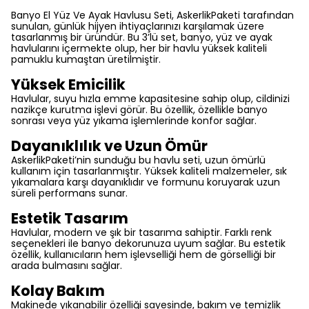
Banyo El Yüz Ve Ayak Havlusu Seti, AskerlikPaketi tarafından
sunulan, günlük hijyen ihtiyaçlarınızı karşılamak üzere
tasarlanmış bir üründür. Bu 3’lü set, banyo, yüz ve ayak
havlularını içermekte olup, her bir havlu yüksek kaliteli
pamuklu kumaştan üretilmiştir.
Yüksek Emicilik
Havlular, suyu hızla emme kapasitesine sahip olup, cildinizi
nazikçe kurutma işlevi görür. Bu özellik, özellikle banyo
sonrası veya yüz yıkama işlemlerinde konfor sağlar.
Dayanıklılık ve Uzun Ömür
AskerlikPaketi’nin sunduğu bu havlu seti, uzun ömürlü
kullanım için tasarlanmıştır. Yüksek kaliteli malzemeler, sık
yıkamalara karşı dayanıklıdır ve formunu koruyarak uzun
süreli performans sunar.
Estetik Tasarım
Havlular, modern ve şık bir tasarıma sahiptir. Farklı renk
seçenekleri ile banyo dekorunuza uyum sağlar. Bu estetik
özellik, kullanıcıların hem işlevselliği hem de görselliği bir
arada bulmasını sağlar.
Kolay Bakım
Makinede yıkanabilir özelliği sayesinde, bakım ve temizlik