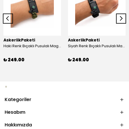
AskerlikPaketi
AskerlikPaketi
Haki Renk Bıçaklı Pusulalı Magnezyum Çubuklu Düdüklü Paracord Bileklik
Siyah Renk Bıçaklı Pusulalı Magnezyum Çubuklu Düdüklü Paracord Bileklik
₺ 249.00
₺ 249.00
Kategoriler
Hesabım
Hakkımızda