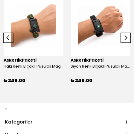
AskerlikPaketi
AskerlikPaketi
Haki Renk Bıçaklı Pusulalı Magnezyum Çubuklu Düdüklü Paracord Bileklik
Siyah Renk Bıçaklı Pusulalı Magnezyum Çubuklu Düdüklü Paracord Bileklik
₺ 249.00
₺ 249.00
Kategoriler