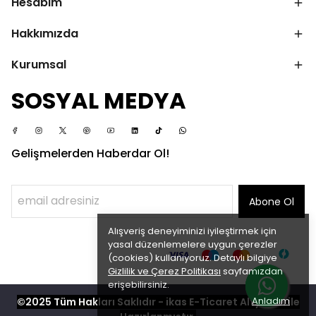
Hesabım
Hakkımızda
Kurumsal
SOSYAL MEDYA
Gelişmelerden Haberdar Ol!
Abone Ol
Alışveriş deneyiminizi iyileştirmek için
yasal düzenlemelere uygun çerezler
(cookies) kullanıyoruz. Detaylı bilgiye
Gizlilik ve Çerez Politikası
sayfamızdan
erişebilirsiniz.
Anladım
©2025 Tüm Hakları Saklıdır - ikas E-Ticaret
Altyapısı ile