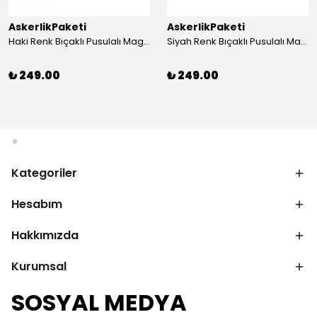
AskerlikPaketi
AskerlikPaketi
Haki Renk Bıçaklı Pusulalı Magnezyum Çubuklu Düdüklü Paracord Bileklik
Siyah Renk Bıçaklı Pusulalı Magnezyum Çubuklu Düdüklü Paracord Bileklik
₺ 249.00
₺ 249.00
Kategoriler
Hesabım
Hakkımızda
Kurumsal
SOSYAL MEDYA