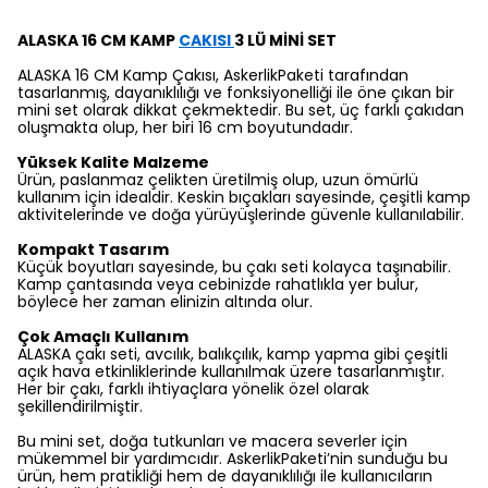
ALASKA 16 CM KAMP
CAKISI
3 LÜ MİNİ SET
ALASKA 16 CM Kamp Çakısı, AskerlikPaketi tarafından
tasarlanmış, dayanıklılığı ve fonksiyonelliği ile öne çıkan bir
mini set olarak dikkat çekmektedir. Bu set, üç farklı çakıdan
oluşmakta olup, her biri 16 cm boyutundadır.
Yüksek Kalite Malzeme
Ürün, paslanmaz çelikten üretilmiş olup, uzun ömürlü
kullanım için idealdir. Keskin bıçakları sayesinde, çeşitli kamp
aktivitelerinde ve doğa yürüyüşlerinde güvenle kullanılabilir.
Kompakt Tasarım
Küçük boyutları sayesinde, bu çakı seti kolayca taşınabilir.
Kamp çantasında veya cebinizde rahatlıkla yer bulur,
böylece her zaman elinizin altında olur.
Çok Amaçlı Kullanım
ALASKA çakı seti, avcılık, balıkçılık, kamp yapma gibi çeşitli
açık hava etkinliklerinde kullanılmak üzere tasarlanmıştır.
Her bir çakı, farklı ihtiyaçlara yönelik özel olarak
şekillendirilmiştir.
Bu mini set, doğa tutkunları ve macera severler için
mükemmel bir yardımcıdır. AskerlikPaketi’nin sunduğu bu
ürün, hem pratikliği hem de dayanıklılığı ile kullanıcıların