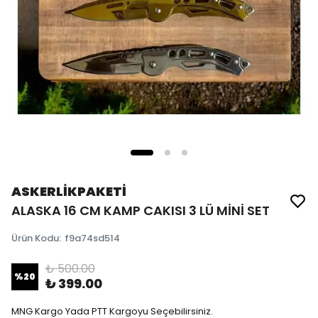
ASKERLİKPAKETİ
ALASKA 16 CM KAMP CAKISI 3 LÜ MİNİ SET
Ürün Kodu
:
f9a74sd514
₺ 500.00
%
20
₺ 399.00
MNG Kargo Yada PTT Kargoyu Seçebilirsiniz.