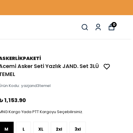
0
ASKERLİKPAKETİ
Acemi Asker Seti Yazlık JAND. Set 3LÜ
TEMEL
Ürün Kodu
:
yazjand3temel
₺ 1,153.90
MNG Kargo Yada PTT Kargoyu Seçebilirsiniz.
M
L
XL
2xl
3xl