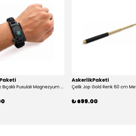
kPaketi
AskerlikPaketi
Siyah Renk Bıçaklı Pusulalı Magnezyum Çubuklu Düdüklü Paracord Bileklik
Çelik Jop Gold Renk 60 cm Me
00
₺ 699.00