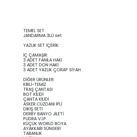
TEMEL SET
JANDARMA 3LÜ set
YAZLIK SET İÇERİK:
İÇ ÇAMAŞIR:
3 ADET FANİLA HAKİ
3 ADET DON HAKİ
3 ADET YAZLIK ÇORAP SİYAH
DİĞER ÜRÜNLER:
KİRLİ-TEMİZ
TRAŞ ÇANTASI
BOT KİLİDİ
ÇANTA KİLİDİ
ASKER CÜZDANI İPLİ
DİKİŞ SETİ
DERBY BANYO JİLETİ
PUDRA V.İ.P
KÜÇÜK WORLD BOYA
AYAKKABI SÜNGERİ
TABANLIK