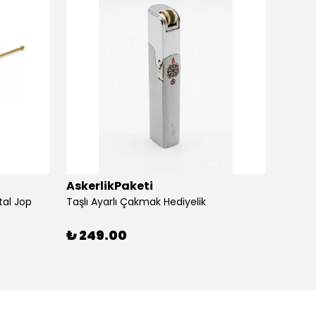
AskerlikPaketi
Asker
tal Jop
Taşlı Ayarlı Çakmak Hediyelik
Silvio
₺ 249.00
₺ 24