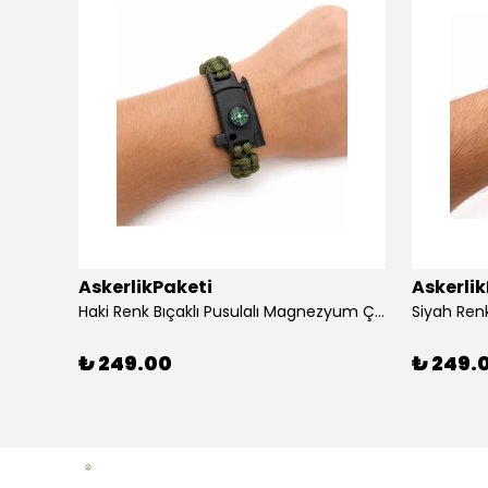
AskerlikPaketi
Askerli
apaklı
Haki Renk Bıçaklı Pusulalı Magnezyum Çubuklu Düdüklü Paracord Bileklik
₺ 249.00
₺ 249.